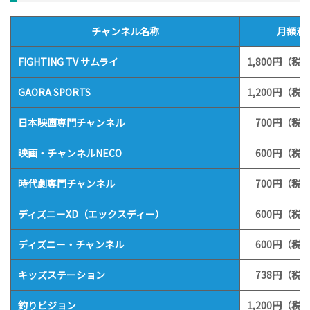
チャンネル名称
月額利
FIGHTING TV サムライ
1,800円（税込
GAORA SPORTS
1,200円（税込
日本映画専門チャンネル
700円（税込
映画・チャンネルNECO
600円（税込
時代劇専門チャンネル
700円（税込
ディズニーXD（エックスディー）
600円（税込
ディズニー・チャンネル
600円（税込
キッズステーション
738円（税込
釣りビジョン
1,200円（税込