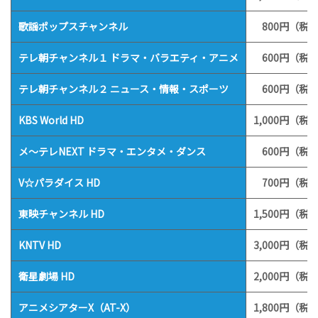
歌謡ポップスチャンネル
800円（税込
テレ朝チャンネル１ ドラマ・バラエティ・アニメ
600円（税込
テレ朝チャンネル２ ニュース・情報・スポーツ
600円（税込
KBS World HD
1,000円（税込
メ～テレNEXT ドラマ・エンタメ・ダンス
600円（税込
V☆パラダイス HD
700円（税込
東映チャンネル HD
1,500円（税込
KNTV HD
3,000円（税込
衛星劇場 HD
2,000円（税込
アニメシアターX（AT-X）
1,800円（税込