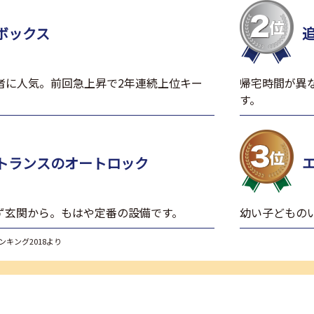
ボックス
者に人気。前回急上昇で2年連続上位キー
帰宅時間が異
す。
トランスの
オートロック
ず玄関から。もはや定番の設備です。
幼い子どもの
ンキング2018より