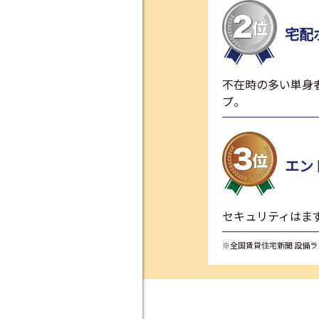
宅配
不在時の多い単身
プ。
エン
セキュリティはま
※全国賃貸住宅新聞 設備ラ