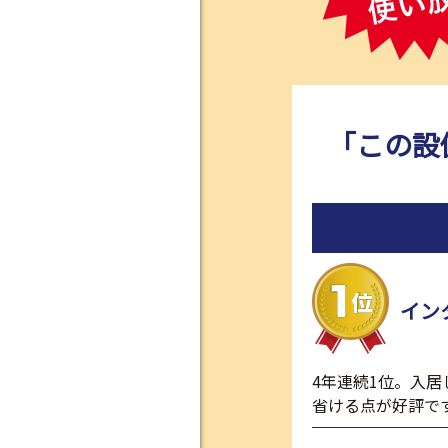
「この設
イン
4年連続1位。入
省ける点が好評で