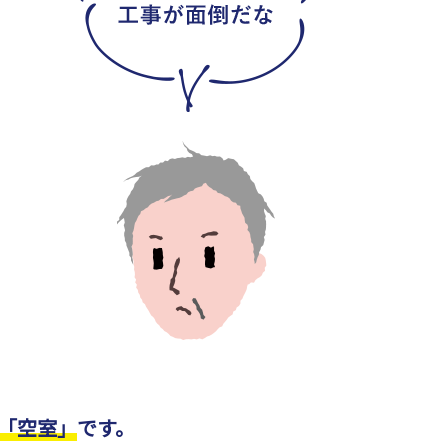
「空室」
です。