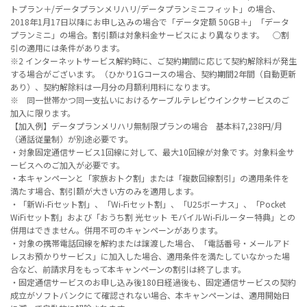
トプラン＋/データプランメリハリ/データプランミニフィット」の場合、
2018年1月17日以降にお申し込みの場合で「データ定額 50GB＋」「データ
プランミニ」の場合。割引額は対象料金サービスにより異なります。 ○割
引の適用には条件があります。
※2 インターネットサービス解約時に、ご契約期間に応じて契約解除料が発生
する場合がございます。（ひかり1Gコースの場合、契約期間2年間（自動更新
あり）、契約解除料は一月分の月額利用料になります。
※ 同一世帯かつ同一支払いにおけるケーブルテレビウインクサービスのご
加入に限ります。
【加入例】データプランメリハリ無制限プランの場合 基本料7,238円/月
（通話従量制）が別途必要です。
・対象固定通信サービス1回線に対して、最大10回線が対象です。対象料金サ
ービスへのご加入が必要です。
・本キャンペーンと「家族おトク割」または「複数回線割引」の適用条件を
満たす場合、割引額が大きい方のみを適用します。
・「新Wi-Fiセット割」、「Wi-Fiセット割」、「U25ボーナス」、「Pocket
WiFiセット割」および「おうち割 光セット モバイルWi-Fiルーター特典」との
併用はできません。併用不可のキャンペーンがあります。
・対象の携帯電話回線を解約または譲渡した場合、「電話番号・メールアド
レスお預かりサービス」に加入した場合、適用条件を満たしていなかった場
合など、前請求月をもって本キャンペーンの割引は終了します。
・固定通信サービスのお申し込み後180日経過後も、固定通信サービスの契約
成立がソフトバンクにて確認されない場合、本キャンペーンは、適用開始日