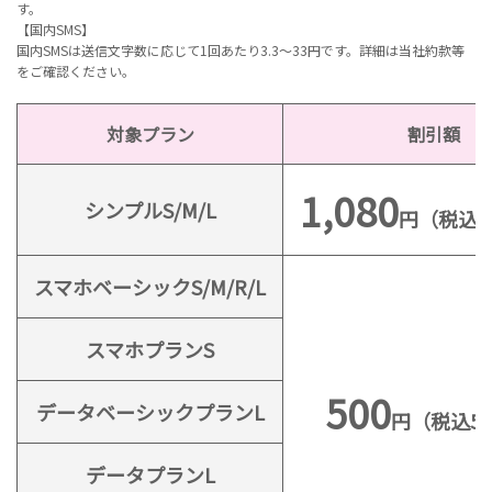
す。
【国内SMS】
国内SMSは送信文字数に応じて1回あたり3.3～33円です。詳細は当社約款等
をご確認ください。
対象プラン
割引額
1,080
シンプルS/M/L
円（税込1,
スマホベーシックS/M/R/L
スマホプランS
500
データベーシックプランL
円（税込55
データプランL