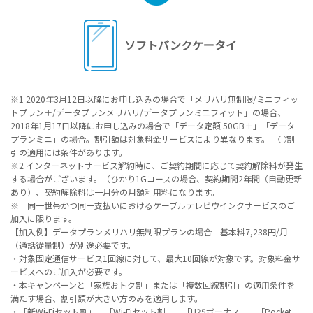
ソフトバンク
ケータイ
※1 2020年3月12日以降にお申し込みの場合で「メリハリ無制限/ミニフィッ
トプラン＋/データプランメリハリ/データプランミニフィット」の場合、
2018年1月17日以降にお申し込みの場合で「データ定額 50GB＋」「データ
プランミニ」の場合。割引額は対象料金サービスにより異なります。 ○割
引の適用には条件があります。
※2 インターネットサービス解約時に、ご契約期間に応じて契約解除料が発生
する場合がございます。（ひかり1Gコースの場合、契約期間2年間（自動更新
あり）、契約解除料は一月分の月額利用料になります。
※ 同一世帯かつ同一支払いにおけるケーブルテレビウインクサービスのご
加入に限ります。
【加入例】データプランメリハリ無制限プランの場合 基本料7,238円/月
（通話従量制）が別途必要です。
・対象固定通信サービス1回線に対して、最大10回線が対象です。対象料金サ
ービスへのご加入が必要です。
・本キャンペーンと「家族おトク割」または「複数回線割引」の適用条件を
満たす場合、割引額が大きい方のみを適用します。
・「新Wi-Fiセット割」、「Wi-Fiセット割」、「U25ボーナス」、「Pocket