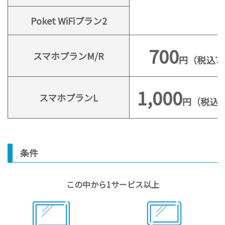
Poket WiFiプラン2
700
スマホプランM/R
円（税込77
1,000
スマホプランL
円（税込1,
条件
この中から1サービス以上