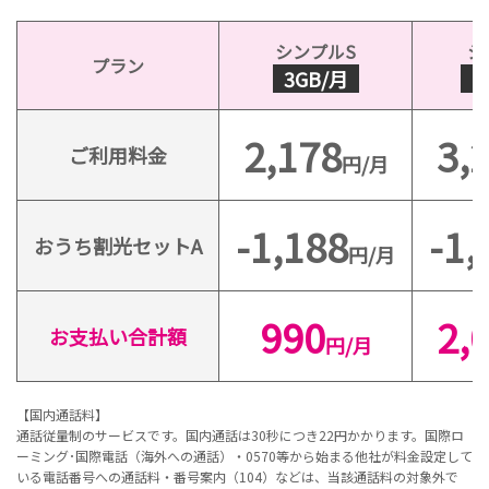
シンプルS
シ
プラン
3GB/月
1
2,178
3,
ご利用料金
円/月
-1,188
-1,
おうち割光セットA
円/月
990
2,
お支払い合計額
円/月
【国内通話料】
通話従量制のサービスです。国内通話は30秒につき22円かかります。国際ロ
ーミング･国際電話（海外への通話）・0570等から始まる他社が料金設定して
いる電話番号への通話料・番号案内（104）などは、当該通話料の対象外で