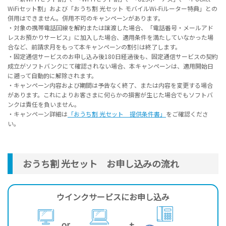
WiFiセット割」および「おうち割 光セット モバイルWi-Fiルーター特典」との
併用はできません。併用不可のキャンペーンがあります。
・対象の携帯電話回線を解約または譲渡した場合、「電話番号・メールアド
レスお預かりサービス」に加入した場合、適用条件を満たしていなかった場
合など、前請求月をもって本キャンペーンの割引は終了します。
・固定通信サービスのお申し込み後180日経過後も、固定通信サービスの契約
成立がソフトバンクにて確認されない場合、本キャンペーンは、適用開始日
に遡って自動的に解除されます。
・キャンペーン内容および期間は予告なく終了、または内容を変更する場合
があります。これによりお客さまに何らかの損害が生じた場合でもソフトバ
ンクは責任を負いません。
・キャンペーン詳細は
「おうち割 光セット 提供条件書」
をご確認くださ
い。
おうち割 光セット お申し込みの流れ
ウインクサービスにお申し込み
or
+