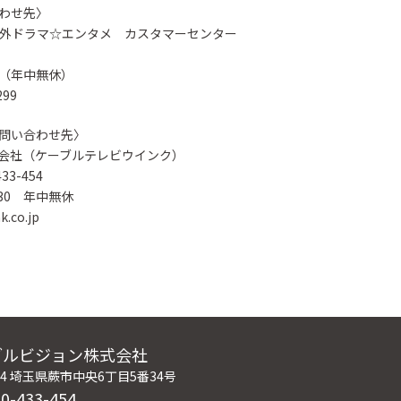
わせ先〉
#海外ドラマ☆エンタメ カスタマーセンター
00（年中無休）
299
問い合わせ先〉
会社（ケーブルテレビウインク）
3-454
30 年中無休
.co.jp
ブルビジョン株式会社
004 埼玉県蕨市中央6丁目5番34号
0-433-454