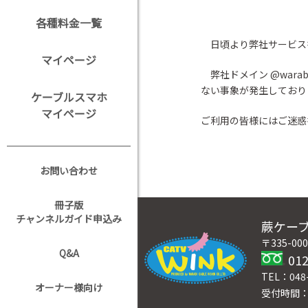
各種料金一覧
日頃より弊社サービス
マイページ
弊社ドメイン @warab
ない事象が発生しており
ケーブルスマホ
マイページ
ご利用の皆様にはご迷惑
お問い合わせ
冊子版
チャンネルガイド申込み
蕨ケー
〒335-0
Q&A
012
TEL：048-
オーナー様向け
受付時間：