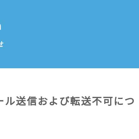
n
せ
ール送信および転送不可につ