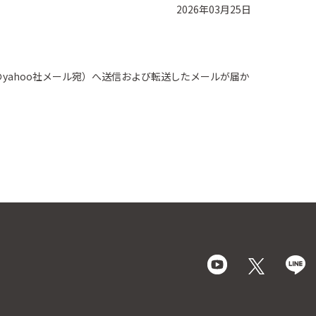
2026年03月25日
.jp等のyahoo社メール宛）へ送信および転送したメールが届か