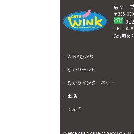
蕨ケー
〒335-0
012
TEL：048-
受付時間：
WINKひかり
ひかりテレビ
ひかりインターネット
電話
でんき
© WARABI CABLE VISION Co.,Ltd.